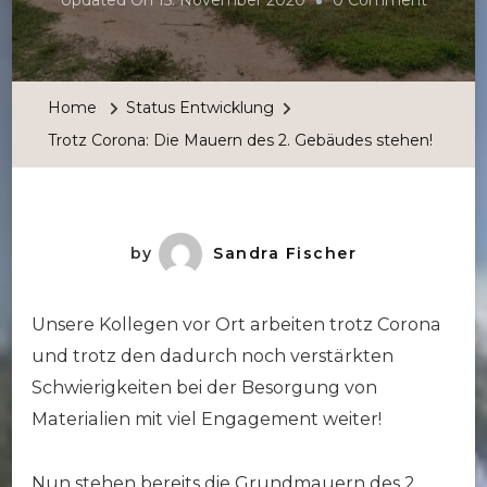
Updated On
15. November 2020
0 Comment
Trotz
Corona:
Die
Home
Status Entwicklung
Mauern
Trotz Corona: Die Mauern des 2. Gebäudes stehen!
Des
2.
Gebäud
Stehen!
by
Sandra Fischer
Unsere Kollegen vor Ort arbeiten trotz Corona
und trotz den dadurch noch verstärkten
Schwierigkeiten bei der Besorgung von
Materialien mit viel Engagement weiter!
Nun stehen bereits die Grundmauern des 2.