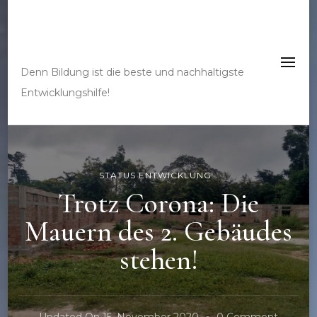
Bau mit uns eine
Schule im Kongo
Denn Bildung ist die beste und nachhaltigste
Entwicklungshilfe!
STATUS ENTWICKLUNG
Trotz Corona: Die
Mauern des 2. Gebäudes
stehen!
On