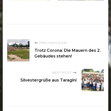
Post
PREVIOUS POST
Trotz Corona: Die Mauern des 2.
Navigation
Gebäudes stehen!
NEXT POST
Silvestergrüße aus Taragini