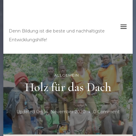
Bau mit uns eine
Schule im Kongo
Denn Bildung ist die beste und nachhaltigste
Entwicklungshilfe!
ALLGEMEIN
Holz für das Dach
On
Updated On
14. November 2020
0 Comment
Holz
Für